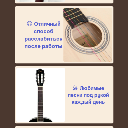
😌 Отличный
способ
расслабиться
после работы
🎤 Любимые
песни под рукой
каждый день