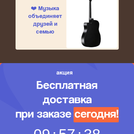
❤️ Музыка
объединяет
друзей и
семью
акция
Бесплатная
доставка
при заказе сегодня!