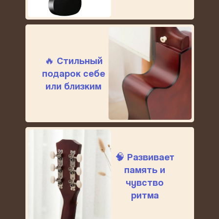
🔥 Стильный
подарок себе
или близким
🧠 Развивает
память и
чувство
ритма