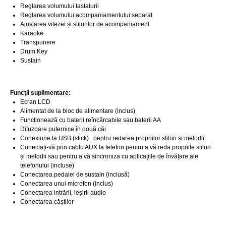
Reglarea volumului tastaturii
Reglarea volumului acompaniamentului separat
Ajustarea vitezei și stilurilor de acompaniament
Karaoke
Transpunere
Drum Key
Sustain
Funcții suplimentare:
Ecran LCD
Alimentat de la bloc de alimentare (inclus)
Funcționează cu baterii reîncărcabile sau baterii AA
Difuzoare puternice în două căi
Conexiune la USB (stick) pentru redarea propriilor stiluri și melodii
Conectați-vă prin cablu AUX la telefon pentru a vă reda propriile stiluri
și melodii sau pentru a vă sincroniza cu aplicațiile de învățare ale
telefonului (incluse)
Conectarea pedalei de sustain (inclusă)
Conectarea unui microfon (inclus)
Conectarea intrării, ieșirii audio
Conectarea căștilor