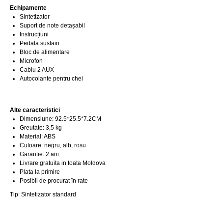
Echipamente
Sintetizator
Suport de note detașabil
Instrucțiuni
Pedala sustain
Bloc de alimentare
Microfon
Cablu 2 AUX
Autocolante pentru chei
Alte caracteristici
Dimensiune: 92.5*25.5*7.2CM
Greutate: 3,5 kg
Material: ABS
Culoare: negru, alb, rosu
Garantie: 2 ani
Livrare gratuita in toata Moldova
Plata la primire
Posibil de procurat în rate
Tip: Sintetizator standard