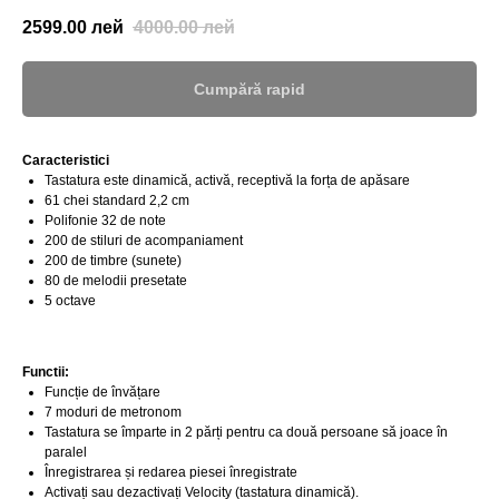
2599.00
лей
4000.00
лей
Cumpără rapid
Caracteristici
Tastatura este dinamică, activă, receptivă la forța de apăsare
61 chei standard 2,2 cm
Polifonie 32 de note
200 de stiluri de acompaniament
200 de timbre (sunete)
80 de melodii presetate
5 octave
Functii:
Funcție de învățare
7 moduri de metronom
Tastatura se împarte in 2 părți pentru ca două persoane să joace în
paralel
Înregistrarea și redarea piesei înregistrate
Activați sau dezactivați Velocity (tastatura dinamică).