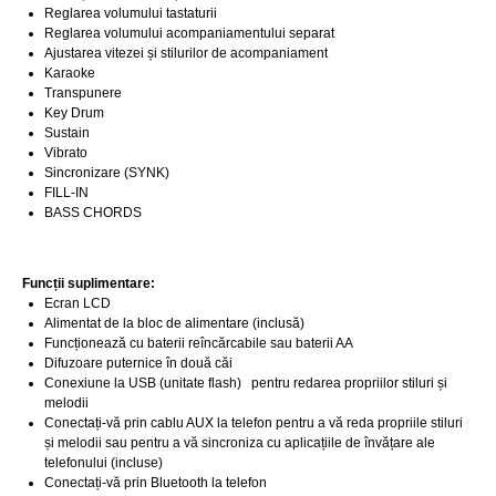
Reglarea volumului tastaturii
Reglarea volumului acompaniamentului separat
Ajustarea vitezei și stilurilor de acompaniament
Karaoke
Transpunere
Key Drum
Sustain
Vibrato
Sincronizare (SYNK)
FILL-IN
BASS CHORDS
Funcții suplimentare:
Ecran LCD
Alimentat de la bloc de alimentare (inclusă)
Funcționează cu baterii reîncărcabile sau baterii AA
Difuzoare puternice în două căi
Conexiune la USB (unitate flash) pentru redarea propriilor stiluri și
melodii
Conectați-vă prin cablu AUX la telefon pentru a vă reda propriile stiluri
și melodii sau pentru a vă sincroniza cu aplicațiile de învățare ale
telefonului (incluse)
Conectați-vă prin Bluetooth la telefon