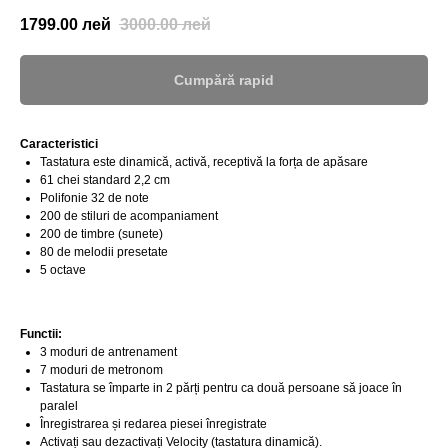
1799.00
лей
3000.00
лей
Cumpără rapid
Caracteristici
Tastatura este dinamică, activă, receptivă la forța de apăsare
61 chei standard 2,2 cm
Polifonie 32 de note
200 de stiluri de acompaniament
200 de timbre (sunete)
80 de melodii presetate
5 octave
Functii:
3 moduri de antrenament
7 moduri de metronom
Tastatura se împarte in 2 părți pentru ca două persoane să joace în
paralel
Înregistrarea și redarea piesei înregistrate
Activați sau dezactivați Velocity (tastatura dinamică).