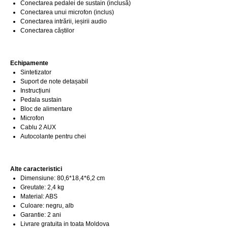
Conectarea pedalei de sustain (inclusă)
Conectarea unui microfon (inclus)
Conectarea intrării, ieșirii audio
Conectarea căștilor
Echipamente
Sintetizator
Suport de note detașabil
Instrucțiuni
Pedala sustain
Bloc de alimentare
Microfon
Cablu 2 AUX
Autocolante pentru chei
Alte caracteristici
Dimensiune: 80,6*18,4*6,2 cm
Greutate: 2,4 kg
Material: ABS
Culoare: negru, alb
Garantie: 2 ani
Livrare gratuita in toata Moldova