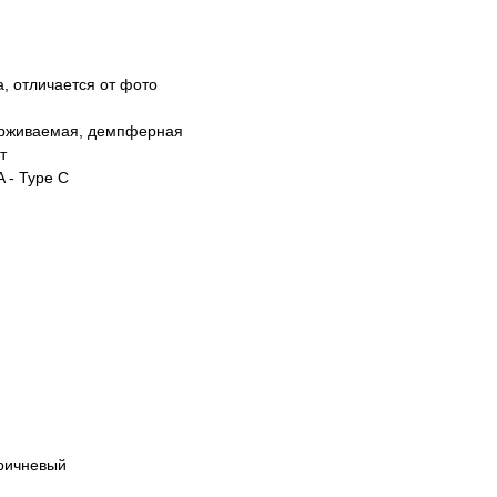
, отличается от фото
держиваемая, демпферная
т
A - Type C
оричневый