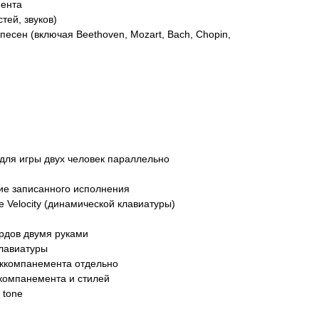
мента
тей, звуков)
есен (включая Beethoven, Mozart, Bach, Chopin,
для игры двух человек параллельно
ие записанного исполнения
 Velocity (динамической клавиатуры)
рдов двумя руками
клавиатуры
аккомпанемента отдельно
ккомпанемента и стилей
 tone