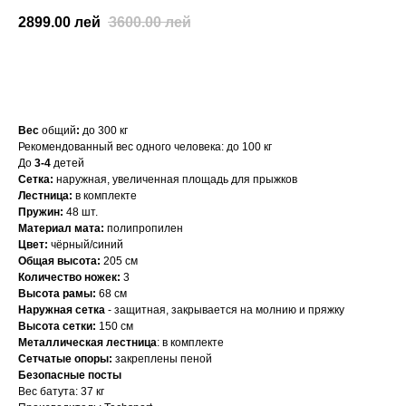
2899.00
лей
3600.00
лей
КУПИТЬ
Вес
общий
:
до 300 кг
Рекомендованный вес одного человека: до 100 кг
До
3-4
детей
Сетка:
наружная, увеличенная площадь для прыжков
Лестница:
в комплекте
Пружин:
48 шт.
Материал мата:
полипропилен
Цвет:
чёрный/синий
Общая высота:
205 см
Количество ножек:
3
Высота рамы:
68 см
Наружная сетка
- защитная, закрывается на молнию и пряжку
Высота сетки:
150 см
Металлическая лестница
: в комплекте
Сетчатые опоры:
закреплены пеной
Безопасные посты
Вес батута: 37 кг