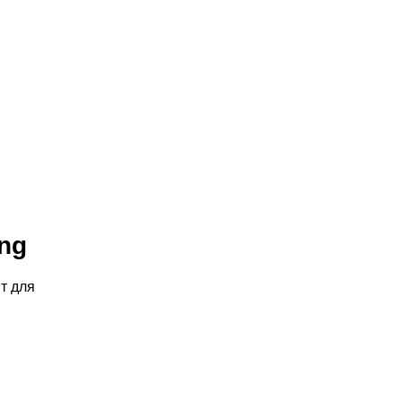
ng
т для