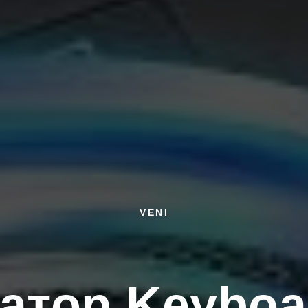
VENI
атор Keyboa