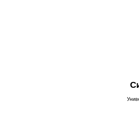
С
Унив