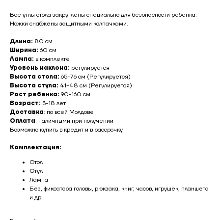
Все углы стола закруглены специально для безопасности ребенка.
Ножки снабжены защитными колпачками.
Длина:
80 см
Ширина:
60 см
Лампа:
в комплекте
Уровень наклона:
регулируется
Высота стола:
65-76 см (Регулируется)
Высота стула:
41-48 см (Регулируется)
Рост ребенка:
90-160 см
Возраст:
3-18 лет
Доставка
: по всей Молдове
Оплата
: наличными при получении
Возможно купить в кредит и в рассрочку
Комплектация:
Стол
Стул
Лампа
Без, фиксатора головы, рюкзака, книг, часов, игрушек, планшета
и др.