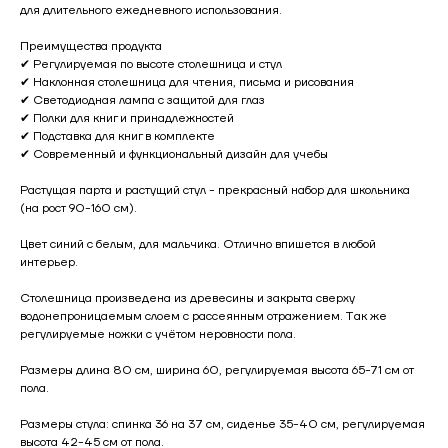
для длительного ежедневного использования.
Преимущества продукта
✔ Регулируемая по высоте столешница и стул
✔ Наклонная столешница для чтения, письма и рисования
✔ Светодиодная лампа с защитой для глаз
✔ Полки для книг и принадлежностей
✔ Подставка для книг в комплекте
✔ Современный и функциональный дизайн для учебы
Растущая парта и растущий стул - прекрасный набор для школьника
(на рост 90-160 см).
Цвет синий с белым, для мальчика. Отлично впишется в любой
интерьер.
Столешница произведена из древесины и закрыта сверху
водонепроницаемым слоем с рассеянным отражением. Так же
регулируемые ножки с учётом неровности пола.
Размеры длина 80 см, ширина 60, регулируемая высота 65-71 см от
пола.
Размеры стула: спинка 36 на 37 см, сиденье 35-40 см, регулируемая
высота 42-45 см от пола.